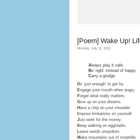
[Poem] Wake Up! Life
Monday, July 11, 2011
A
lways play it safe.
B
e ‘right’ instead of happy.
C
arry a grudge
D
o ‘just enough’ to get by.
E
ngage your mouth when angry.
F
orget what really matters.
G
ive up on your dreams.
H
ave a chip on your shoulder.
I
mpose limitations on yourself.
J
ust work for the money.
K
eep walking on eggshells.
L
eave words unspoken.
M
ake mountains out of molehills.