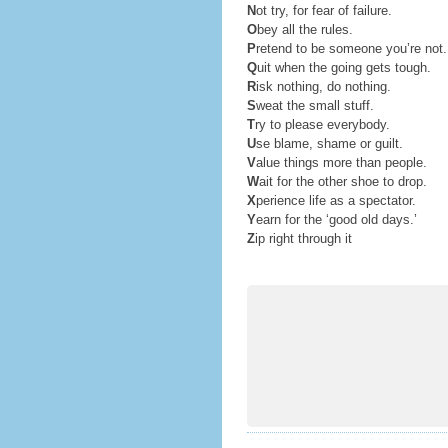
N
ot try, for fear of failure.
O
bey all the rules.
P
retend to be someone you’re not.
Q
uit when the going gets tough.
R
isk nothing, do nothing.
S
weat the small stuff.
T
ry to please everybody.
U
se blame, shame or guilt.
V
alue things more than people.
W
ait for the other shoe to drop.
X
perience life as a spectator.
Y
earn for the ‘good old days.’
Z
ip right through it