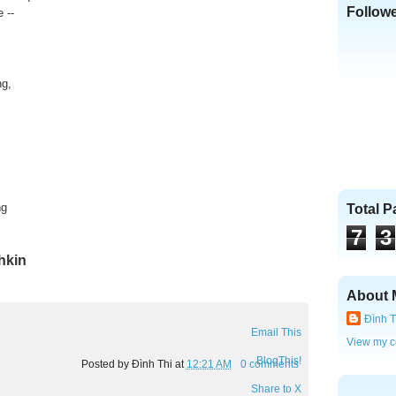
Follow
 --
ng,
ng
Total 
7
3
kin
About 
Đình T
Email This
View my c
BlogThis!
Posted by
Đình Thi
at
12:21 AM
0 comments
Share to X