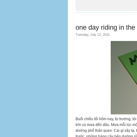
one day riding in the 
Tuesday, July 12, 2011
Buổi chiều tối hôm nay, từ trường, t
trời có mưa đến đâu. Mưa mỗi lúc mộ
đường phố thân quen. Cái gì vậy ta, t
trước, những hàng cây bên đường rũ 