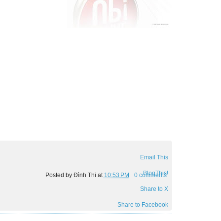
Email This
BlogThis!
Posted by
Đình Thi
at
10:53 PM
0 comments
Share to X
Share to Facebook