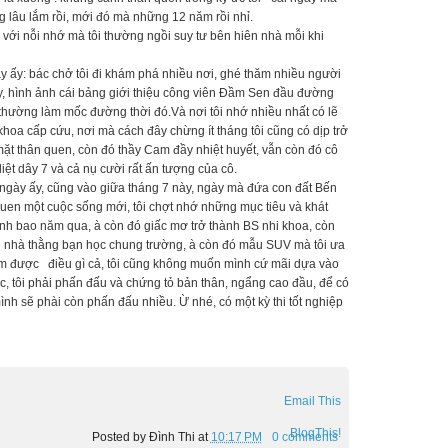
ng lâu lắm rồi, mới đó mà những 12 năm rồi nhỉ.
 với nỗi nhớ mà tôi thường ngồi suy tư bên hiên nhà mỗi khi
ày ấy: bác chở tôi đi khám phá nhiều nơi, ghé thăm nhiều người
y, hình ảnh cái bảng giới thiệu công viên Đầm Sen đầu đường
thường làm mốc đường thời đó.Và nơi tôi nhớ nhiều nhất có lẽ
hoa cấp cứu, nơi mà cách đây chừng ít tháng tôi cũng có dịp trở
mặt thân quen, còn đó thầy Cam đầy nhiệt huyết, vẫn còn đó cô
ệt dây 7 và cả nụ cười rất ấn tượng của cô.
 ngày ấy, cũng vào giữa tháng 7 này, ngày mà đứa con đất Bến
quen một cuộc sống mới, tôi chợt nhớ những mục tiêu và khát
nh bao năm qua, à còn đó giấc mơ trở thành BS nhi khoa, còn
ơn nhà thằng bạn học chung trường, à còn đó mẫu SUV mà tôi ưa
 làm được điều gì cả, tôi cũng không muốn mình cứ mãi dựa vào
c, tôi phải phấn đấu và chứng tỏ bản thân, ngẩng cao đầu, để có
 mình sẽ phài còn phấn đấu nhiều. Ừ nhé, có một kỳ thi tốt nghiệp
Email This
BlogThis!
Posted by
Đình Thi
at
10:17 PM
0 comments