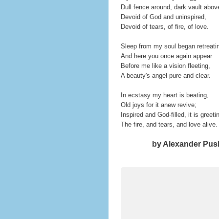
Dull fence around, dark vault above
Devoid of God and uninspired,
Devoid of tears, of fire, of love.
Sleep from my soul began retreati
And here you once again appear
Before me like a vision fleeting,
A beauty's angel pure and clear.
In ecstasy my heart is beating,
Old joys for it anew revive;
Inspired and God-filled, it is greeti
The fire, and tears, and love alive.
by Alexander Push