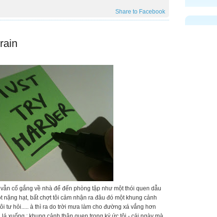
Share to Facebook
rain
ôi vẫn cố gắng về nhà để đến phòng tập như một thói quen dẫu
t nặng hạt, bất chợt tôi cảm nhận ra đâu đó một khung cảnh
ôi tư hỏi..... à thì ra do trời mưa làm cho đường xá vắng hơn
lá xuống : khung cảnh thân quen trong ký ức tôi - cái ngày mà