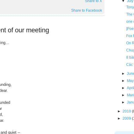
Share to X
▼
July
Tony
Share to Facebook
The 
one d
t of our meeting
[Poe
Fox 
ng...
On R
Chuy
8 bà
Các 
►
Jun
►
May
unding,
►
Apri
dear.
►
Mar
ounded
►
Jan
ar
►
2010
(
d,
►
2009
(
ar.
nd quiet --