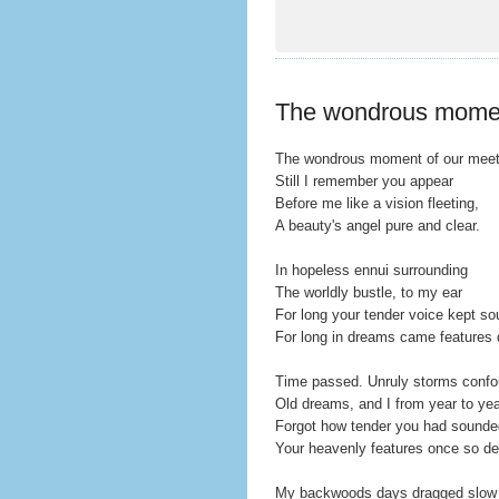
The wondrous momen
The wondrous moment of our meeti
Still I remember you appear
Before me like a vision fleeting,
A beauty's angel pure and clear.
In hopeless ennui surrounding
The worldly bustle, to my ear
For long your tender voice kept so
For long in dreams came features 
Time passed. Unruly storms conf
Old dreams, and I from year to ye
Forgot how tender you had sounde
Your heavenly features once so de
My backwoods days dragged slow a