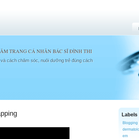
M TRANG CÁ NHÂN BÁC SĨ ĐÌNH THI
a và cách chăm sóc, nuôi dưỡng trẻ đúng cách
pping
Labels
Blogging
dermatol
em