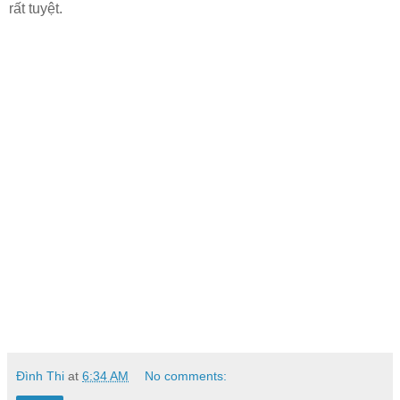
rất tuyệt.
Đình Thi
at
6:34 AM
No comments: