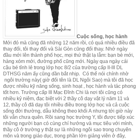
Cuộc sống, học hành
Mới đó mà cũng đã những 12 năm rồi, có quá nhiều điều đã
thay đổi, tôi thay đổi và Sài Gòn cũng đổi thay. Nhớ ngày
đầu mới lên thành phố học, mọi thứ thật lạ lẫm: bạn bè mới,
hàng xóm mới, đường phố cũng mới. Ngày qua ngày cái
cậu bé tỉnh lẻ trong lớp học 8/2 của trường cấp II-III DL
DTHSG năm ấy cũng dần bắt nhịp. Có thể nói chính nhờ
ngôi trường này( giờ đổi tên là DL Ngôi Sao) mà tôi đã học
được nhiều kỹ năng sống, sinh hoạt , học hành và tác phong
tốt hơn. Trường cấp III Mạc Đĩnh Chi là nơi tôi cũng có
nhiều kỷ niệm, đạc biệt với 2 thầy cô dạy vật lý năm 11 và
12, thầy cô đã dạy tôi nhiều điều trong lớp học và cả cuộc
sống đời thường, dẫu không theo khối A nhưng tới giờ này
tôi vẫn chưa quên. Rồi sang học trường Y, tôi được tiếp xúc
những người bạn có cùng chí hướng và mục tiêu với mình,
thầy cô ở trường y thật sự là những ngôi sao trong chuyên
môn và trong giáo dục, trong phần lớn giảng viên ở đây,