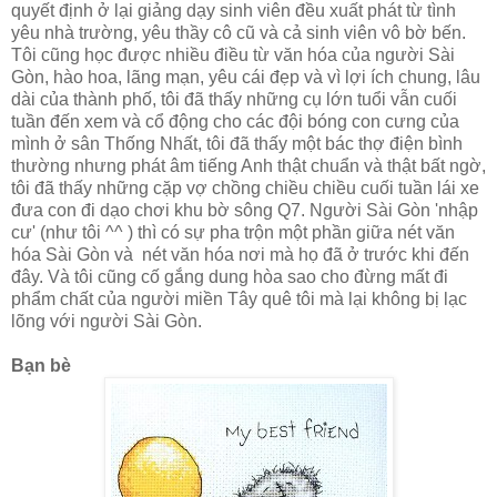
quyết định ở lại giảng dạy sinh viên đều xuất phát từ tình
yêu nhà trường, yêu thầy cô cũ và cả sinh viên vô bờ bến.
Tôi cũng học được nhiều điều từ văn hóa của người Sài
Gòn, hào hoa, lãng mạn, yêu cái đẹp và vì lợi ích chung, lâu
dài của thành phố, tôi đã thấy những cụ lớn tuổi vẫn cuối
tuần đến xem và cổ động cho các đội bóng con cưng của
mình ở sân Thống Nhất, tôi đã thấy một bác thợ điện bình
thường nhưng phát âm tiếng Anh thật chuẩn và thật bất ngờ,
tôi đã thấy những cặp vợ chồng chiều chiều cuối tuần lái xe
đưa con đi dạo chơi khu bờ sông Q7. Người Sài Gòn 'nhập
cư' (như tôi ^^ ) thì có sự pha trộn một phần giữa nét văn
hóa Sài Gòn và nét văn hóa nơi mà họ đã ở trước khi đến
đây. Và tôi cũng cố gắng dung hòa sao cho đừng mất đi
phẩm chất của người miền Tây quê tôi mà lại không bị lạc
lõng với người Sài Gòn.
Bạn bè