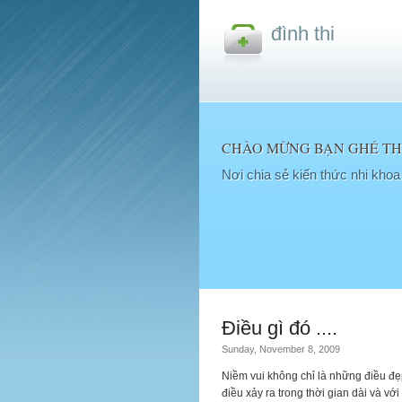
đình thi
CHÀO MỪNG BẠN GHÉ THĂ
Nơi chia sẻ kiến thức nhi kho
Điều gì đó ....
Sunday, November 8, 2009
Niềm vui không chỉ là những điều đẹp
điều xảy ra trong thời gian dài và với