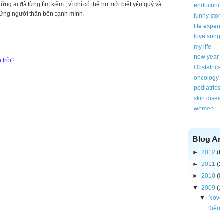
ng ai đã từng tìm kiếm , vì chỉ có thế họ mới biết yêu quý và
endocrin
những người thân bên cạnh mình.
funny sto
life expe
love song
my life
ỏ
new year
 trôi?
Obstetric
oncology
pediatrics
skin dise
women
Blog A
►
2012
(
►
2011
(
►
2010
(
▼
2009
(
▼
Nov
Điều 