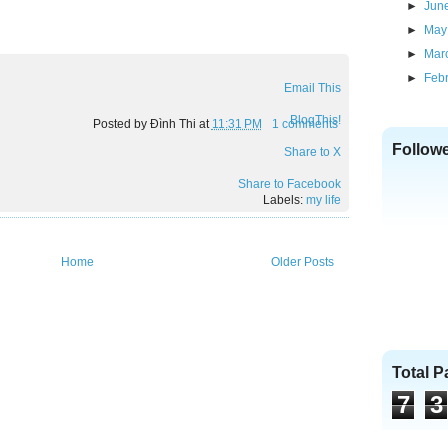
►
Jun
►
May
►
Mar
►
Feb
Email This
BlogThis!
Posted by
Đình Thi
at
11:31 PM
1 comments
Follow
Share to X
Share to Facebook
Labels:
my life
Home
Older Posts
Total 
7
3