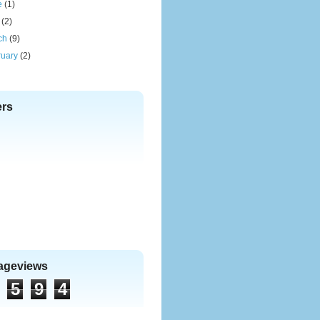
e
(1)
(2)
ch
(9)
ruary
(2)
ers
Pageviews
5
9
4