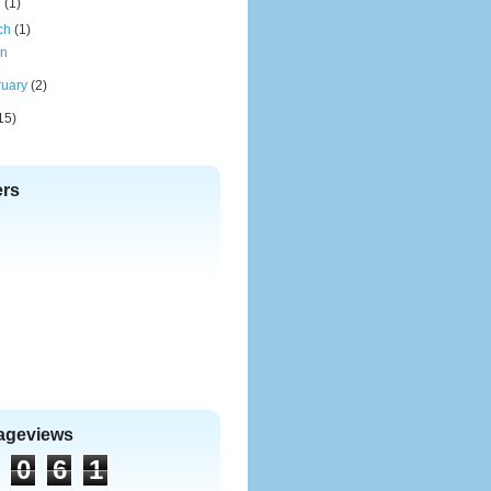
l
(1)
ch
(1)
ên
ruary
(2)
15)
ers
Pageviews
0
6
1