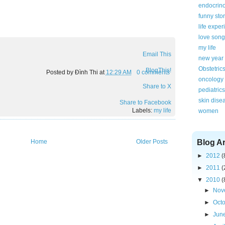
endocrin
funny sto
life expe
love song
my life
Email This
new year
Obstetric
BlogThis!
Posted by
Đình Thi
at
12:29 AM
0 comments
oncology
Share to X
pediatrics
skin dise
Share to Facebook
Labels:
my life
women
Home
Older Posts
Blog A
►
2012
(
►
2011
(
▼
2010
(
►
Nov
►
Oct
►
Jun