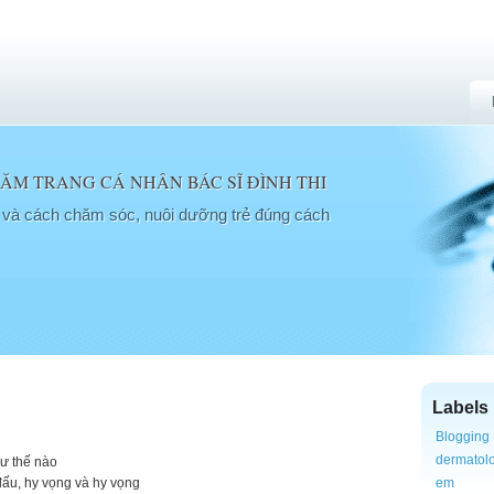
M TRANG CÁ NHÂN BÁC SĨ ĐÌNH THI
a và cách chăm sóc, nuôi dưỡng trẻ đúng cách
Labels
Blogging
dermatol
hư thế nào
n đấu, hy vọng và hy vọng
em