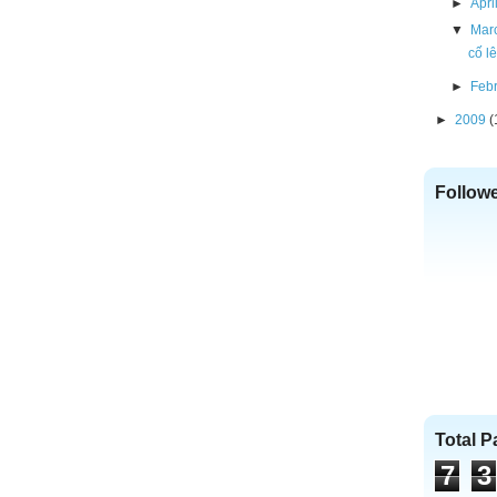
►
Apri
▼
Mar
cố l
►
Feb
►
2009
(
Follow
Total 
7
3