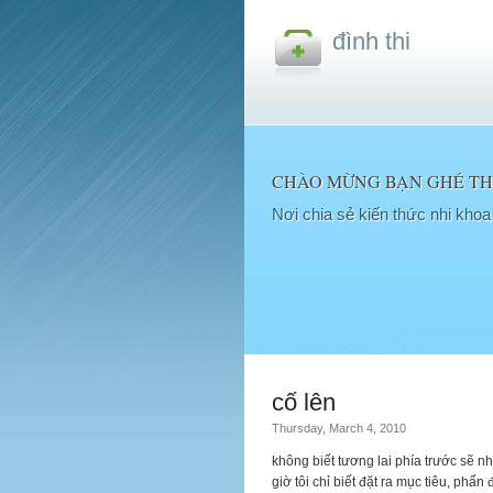
đình thi
CHÀO MỪNG BẠN GHÉ THĂ
Nơi chia sẻ kiến thức nhi kho
cố lên
Thursday, March 4, 2010
không biết tương lai phía trước sẽ n
giờ tôi chỉ biết đặt ra mục tiêu, phấ