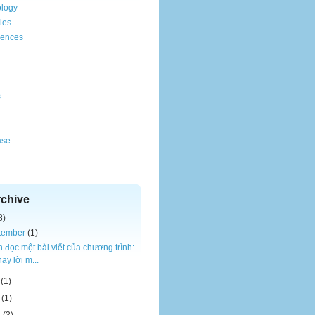
ology
ries
riences
s
ase
rchive
8)
tember
(1)
 đọc một bài viết của chương trình:
ay lời m...
(1)
(1)