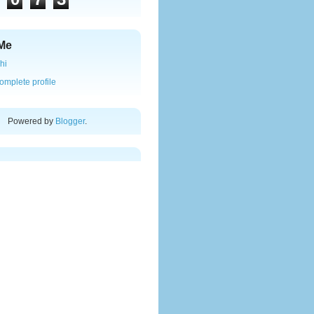
Me
hi
omplete profile
Powered by
Blogger
.