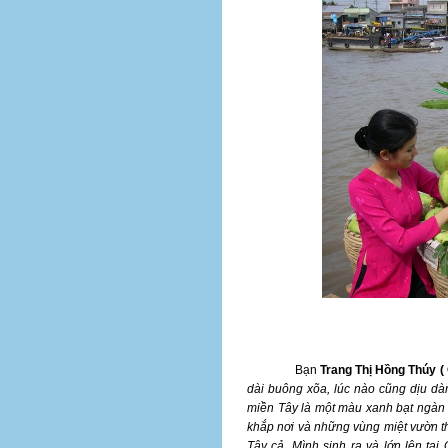
Bạn
Trang Thị Hồng Thúy (
dài buông xõa, lúc nào cũng dịu dàn
miền Tây là một màu xanh bạt ngàn 
khắp nơi và những vùng miệt vườn t
Tây cả. Mình sinh ra và lớn lên t