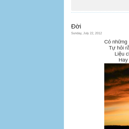
Đời
Sunday, July 22, 2012
Có những l
Tự hỏi r
Liệu c
Hay 