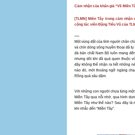
Cảm nhận của khán giả “Về Miền T
[TLMN] Miền Tây trong cảm nhận 
cộng tác viên Đặng Tiểu Vũ của TLMN
----
Một vùng đất của tình người chân ch
và chín dòng sông huyền thoại đã tụ 
đà bản chất Nam Bộ luôn mang đến
nhưng đôi khi đã quá quen thuộc v
đây không thể nhận ra hết những nét 
nào đó, mới thoáng ngỡ ngàng chạn
Rồng quá sâu đậm.
Với những con người chưa từng một l
Miền Tây qua nỗi nhớ, qua hình dung
Miền Tây như thế nào? Sau đây là 
khi nhắc đến “Miền Tây”.