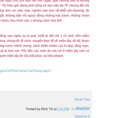
khế ngọt cho con trèo hái mỗi ngày, quê hương nếu ai không
 Tôi hiện giờ đang sinh sống và làm việc tai TP nhưng đối với
tuy đơn sơ, mộc mạc, nghèo nàn như rất đdỗi yêu thương, tôi
ắt, những đàn Vịt ngoài đồng những mái tranh, những chùm
bao được hòa mình vào 1 khung cảnh như thế.
tiếng sao nghe xa lạ quá, nhất là đối với 1 cô sinh viên miền
khoa chúng tôi tổ chức chuyến thực tế về miền tây, tôi đã được
sông nước mênh mong, cảnh thiên nhiên cực kì đẹp, lãng mạn,
quả là như mơ. Rồi đến các món ăn mà chỉ ở miền tây mới có
ười miền tây thì rất chất phác và hiếu khách.
/Pages/ChiTietChuDeCuaThang.aspx?
Email This
BlogThis!
Posted by
Đình Thi
at
7:21 PM
0 comments
Share to X