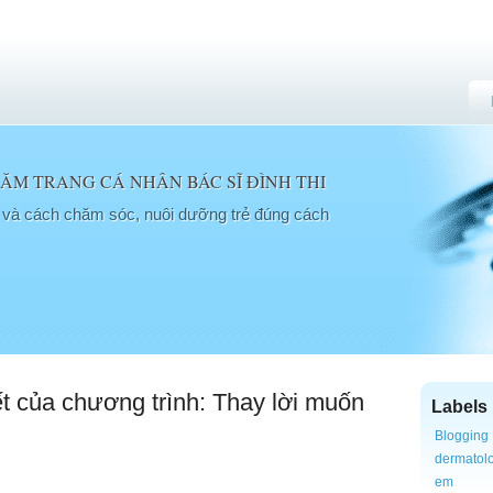
M TRANG CÁ NHÂN BÁC SĨ ĐÌNH THI
a và cách chăm sóc, nuôi dưỡng trẻ đúng cách
t của chương trình: Thay lời muốn
Labels
Blogging
dermatol
em