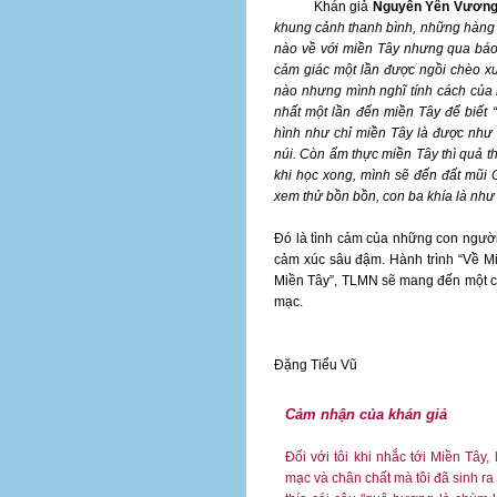
Khán giả
Nguyễn Yên Vương 
khung cảnh thanh bình, những hàng 
nào về với miền Tây nhưng qua báo 
cảm giác một lần được ngồi chèo x
nào nhưng mình nghĩ tính cách của h
nhất một lần đến miền Tây để biết 
hình như chỉ miền Tây là được như 
núi. Còn ẩm thực miền Tây thì quả th
khi học xong, mình sẽ đến đất mũi
xem thử bồn bồn, con ba khía là như
Đó là tình cảm của những con ngườ
cảm xúc sâu đậm. Hành trình “Về M
Miền Tây”, TLMN sẽ mang đến một c
mạc.
Đặng Tiểu Vũ
Cảm nhận của khán giả
Đối với tôi khi nhắc tới Miền Tây
mạc và chân chất mà tôi đã sinh ra 