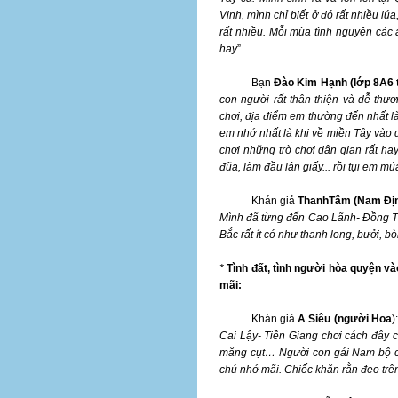
Vinh, mình chỉ biết ở đó rất nhiều l
rất nhiều. Mỗi mùa tình nguyện các a
hay
”.
Bạn
Đào Kim Hạnh (lớp 8A6 
con người rất thân thiện và dễ th
chơi, địa điểm em thường đến nhất l
em nhớ nhất là khi về miền Tây vào d
chơi những trò chơi dân gian rất ha
đũa, làm đầu lân giấy... rồi tụi em mú
Khán giả
ThanhTâm (Nam Đị
Mình đã từng đến Cao Lãnh- Đồng T
Bắc rất ít có như thanh long, bưởi, bò
*
Tình đất, tình người hòa quyện v
mãi:
Khán giả
A Siêu (người Hoa
):
Cai Lậy- Tiền Giang chơi cách đây cũ
măng cụt… Người con gái Nam bộ ch
chú nhớ mãi. Chiếc khăn rằn đeo trê