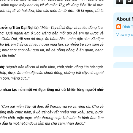
úa, mình nghe mấy anh chị kể về miền Tây, về vùng Bến Tre là dừa
nh chị đi về hái dừa, làm các món ăn từ dừa rất là ngon, rất là
About 
Đình T
trường Trần Đại Nghĩa)
: “
Miền Tây rất là đẹp và nhiều đồng lúa,
ương. Quê ngoại em ở Sóc Trăng nên mỗi dịp hè em lại được về
View my c
à Chùa Dơi, rồi sau đó được ăn bánh Bía – món đặc sản. Kỉ niệm
ịp tết, em thấy có nhiều người múa lân, có nhiều trẻ con xúm về
y, như chơi chọi cầu qua lại, bé bé bồng bồng, ô ăn quan, banh
a lân luôn
”.
nh)
: “
Người dân rất chi là hiền lành, chất phác, đồng lúa bát ngát.
háp, được ăn món đặc sản chuột đồng, những trái cây mà ngoài
n bon, măng cụt...”
ào nhau tạo nên một vẻ đẹp riêng mà cứ khiến lòng người nhớ
 “
Con gái miền Tây rất đẹp, dễ thương vui vẻ và rộng rãi. Chú về
ng mấy chục năm, ở đó trái cây rất nhiều như xoài, sơ ri, bưởi,
ân chất, mộc mạc, chịu thương chịu khó luôn là hình ảnh làm
n đầu là một nét gì đó lạ lắm mà chú cảm nhận được.”