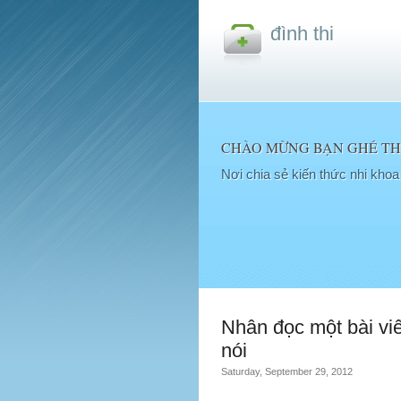
đình thi
CHÀO MỪNG BẠN GHÉ THĂ
Nơi chia sẻ kiến thức nhi kho
Nhân đọc một bài viế
nói
Saturday, September 29, 2012