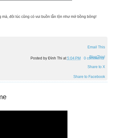
g mà, đôi lúc cũng có vui buồn lẫn lộn như mớ bồng bông!
Email This
BlogThis!
Posted by
Đình Thi
at
5:04 PM
0 comments
Share to X
Share to Facebook
 me