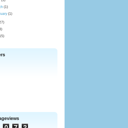
l
(3)
ch
(1)
ruary
(1)
27)
8)
15)
ers
Pageviews
0
7
3