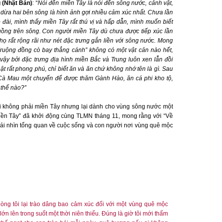
(Nhật Bản)
: “
Nói đến miền Tây là nói đến sông nước, cảnh vật,
dừa hai bên sông là hình ảnh gợi nhiều cảm xúc nhất. Chưa lần
đài, mình thấy miền Tây rất thú vị và hấp dẫn, mình muốn biết
uồng trên sông. Con người miền Tây dù chưa được tiếp xúc lần
ọ rất rộng rãi như nét đặc trưng gắn liền với sông nước. Mong
“ruộng đồng cò bay thẳng cánh” không có một vật cản nào hết,
vậy bởi đặc trưng địa hình miền Bắc và Trung luôn xen lẫn đồi
ật rất phong phú, chỉ biết ăn và ăn chứ không nhớ tên là gì. Sau
 Cà Mau một chuyến để được thăm Gành Hào, ăn cá phi kho tộ,
 thế nào?”
i không phải miền Tây nhưng lại dành cho vùng sông nước một
iền Tây” đã khởi động cùng TLMN tháng 11, mong rằng với “Về
ái nhìn tổng quan về cuộc sống và con người nơi vùng quê mộc
, lòng tôi lại trào dâng bao cảm xúc đối với một vùng quê mộc
lớn lên trong suốt một thời niên thiếu. Đúng là giờ tôi mới thấm