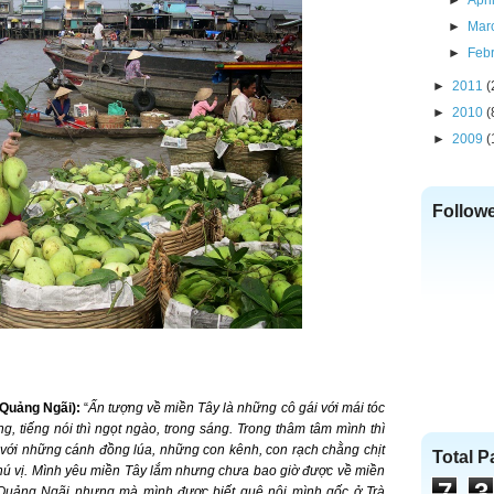
►
Apri
►
Mar
►
Feb
►
2011
(
►
2010
(
►
2009
(
Follow
 Quảng Ngãi):
“
Ấn tượng về miền Tây là những cô gái với mái tóc
g, tiếng nói thì ngọt ngào, trong sáng. Trong thâm tâm mình thì
với những cánh đồng lúa, những con kênh, con rạch chằng chịt
Total 
hú vị. Mình yêu miền Tây lắm nhưng chưa bao giờ được về miền
7
3
ại Quảng Ngãi nhưng mà mình được biết quê nội mình gốc ở Trà