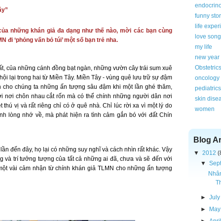
endocrin
ây”
funny sto
life expe
của những khán giả đa dạng như thế nào, mời các bạn cùng
love song
 đi ‘phỏng vấn bỏ túi’ một số bạn trẻ nha.
my life
new year
Obstetric
ất, của những cánh đồng bạt ngàn, những vườn cây trái sum xuê
hội lại trong hai từ Miền Tây. Miền Tây - vùng quê lưu trữ sự đậm
oncology
 cho chúng ta những ấn tượng sâu đậm khi một lần ghé thăm,
pediatrics
ới nơi chôn nhau cắt rốn mà có thể chính những người dân nơi
skin dise
thú vị và rất riêng chỉ có ở quê nhà. Chỉ lúc rời xa vì một lý do
women
h lòng nhớ về, mà phát hiện ra tình cảm gắn bó với đất Chín
Blog A
ần đến đây, họ lại có những suy nghĩ và cách nhìn rất khác. Vậy
▼
2012
(
 và trí tưởng tượng của tất cả những ai đã, chưa và sẽ đến với
▼
Sep
một vài cảm nhận từ chính khán giả TLMN cho những ấn tượng
Nhân
Th
►
July
►
May