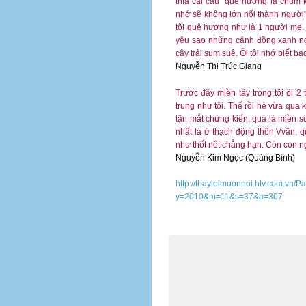
thía cái câu "quê hương là chùm 
nhớ sẽ không lớn nổi thành người".
tôi quê hương như là 1 người mẹ, 
yêu sao những cánh đồng xanh ng
cây trái sum suê. Ôi tôi nhớ biết 
Nguyễn Thị Trúc Giang
Trước đây miền tây trong tôi ôi 2 
trung như tôi. Thế rồi hè vừa qua 
tận mắt chứng kiến, quả là miền 
nhất là ở thạch động thôn Vvân, 
như thốt nốt chẳng hạn. Còn con ng
Nguyễn Kim Ngọc (Quảng Bình)
http://thayloimuonnoi.htv.com.vn
y=2010&m=11&s=37&a=307