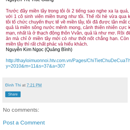
Trước đây miền tây trong tôi ôi 2 tiếng sao nghe xa lạ quá, 
với 1 cô sinh viên miền trung như tôi. Thế rồi hè vừa qua
tôi tổ chức chuyến thực tế về miền tây, tôi đã được tận mắt 
quả là miền sông nước mênh mong, cảnh thiên nhiên cực k
mạn, nhất là ở thạch động thôn Vvân, quả là như mơ. Rồi 
ăn mà chỉ ở miền tây mới có như thốt nốt chẳng hạn. Còn
miền tây thì rất chất phác và hiếu khách.
Nguyễn Kim Ngọc (Quảng Bình)
http://thayloimuonnoi.htv.com.vn/Pages/ChiTietChuDeCuaT
y=2010&m=11&s=37&a=307
Đình Thi
at
7:21 PM
Share
No comments:
Post a Comment