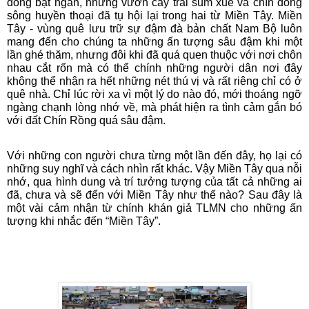
đồng bạt ngàn, những vườn cây trái sum xuê và chín dòng
sông huyền thoại đã tụ hội lại trong hai từ Miền Tây. Miền
Tây - vùng quê lưu trữ sự đậm đà bản chất Nam Bộ luôn
mang đến cho chúng ta những ấn tượng sâu đậm khi một
lần ghé thăm, nhưng đôi khi đã quá quen thuộc với nơi chôn
nhau cắt rốn mà có thể chính những người dân nơi đây
không thể nhận ra hết những nét thú vị và rất riêng chỉ có ở
quê nhà. Chỉ lúc rời xa vì một lý do nào đó, mới thoáng ngỡ
ngàng chạnh lòng nhớ về, mà phát hiện ra tình cảm gắn bó
với đất Chín Rồng quá sâu đậm.
Với những con người chưa từng một lần đến đây, họ lại có
những suy nghĩ và cách nhìn rất khác. Vậy Miền Tây qua nỗi
nhớ, qua hình dung và trí tưởng tượng của tất cả những ai
đã, chưa và sẽ đến với Miền Tây như thế nào? Sau đây là
một vài cảm nhận từ chính khán giả TLMN cho những ấn
tượng khi nhắc đến “Miền Tây”.