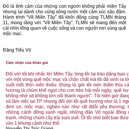
Đó là tình cảm của những con người không phải miền Tây
nhưng lại dành cho vùng sông nước một cảm xúc sâu đậm.
Hành trình “Về Miền Tây” đã khởi động cùng TLMN tháng
11, mong rằng với “Về Miền Tây”, TLMN sẽ mang đến một
cái nhìn tổng quan về cuộc sống và con người nơi vùng quê
mộc mạc.
Đặng Tiểu Vũ
Cảm nhận của khán giả
Đối với tôi khi nhắc tới Miền Tây, lòng tôi lại trào dâng bao
với một vùng quê mộc mạc và chân chất mà tôi đã sinh ra lớ
suốt một thời niên thiếu. Đúng là giờ tôi mới thấm thía c
hương là chùm khế ngọt cho con trèo hái mỗi ngày, quê h
không nhớ sẽ không lớn nổi thành người". Tôi hiện giờ đan
và làm việc tai TP nhưng đối với tôi quê hương như là 1 ng
đơn sơ, mộc mạc, nghèo nàn như rất đdỗi yêu thương, t
những cánh đồng xanh ngắt, những đàn Vịt ngoài đồng
tranh, những chùm cây trái sum suê. Ôi tôi nhớ biết bao đư
vào 1 khung cảnh như thế.
Nguyễn Thị Trúc Giang