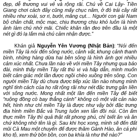
đẹp, dễ thương vui vẻ và rộng rãi. Chú về Cai Lậy- Tiền
Giang chơi cách đây cũng mấy chục năm, ở đó trái cây rất
nhiều như xoài, sơ ri, bưởi, măng cụt… Người con gái Nam
bộ chân chất, mộc mạc, chịu thương chịu khó luôn là hình
ảnh làm chú nhớ mãi. Chiếc khăn rằn đeo trên đầu là một
nét gì đó lạ lắm mà chú cảm nhận được.”
Khán giả
Nguyễn Yên Vương (Nhật Bản)
: “
Nói đến
miền Tây là nói đến sông nước, cảnh vật, khung cảnh thanh
bình, những hàng dừa hai bên sông là hình ảnh gợi nhiều
cảm xúc nhất. Chưa lần nào về với miền Tây nhưng qua báo
đài, mình thấy miền Tây rất thú vị và hấp dẫn, mình muốn
biết cảm giác một lần được ngồi chèo xuồng trên sông. Con
người miền Tây dù chưa được tiếp xúc lần nào nhưng mình
nghĩ tính cách của họ rất rộng rãi như nét đặc trưng gắn liền
với sông nước. Mong nhất một lần đến miền Tây để biết
“ruộng đồng cò bay thẳng cánh” không có một vật cản nào
hết, hình như chỉ miền Tây là được như vậy bởi đặc trưng
địa hình miền Bắc và Trung luôn xen lẫn đồi núi. Còn ẩm
thực miền Tây thì quả thật rất phong phú, chỉ biết ăn và ăn
chứ không nhớ tên là gì. Sau khi học xong, mình sẽ đến đất
mũi Cà Mau một chuyến để được thăm Gành Hào, ăn cá phi
kho tộ, xem thử bồn bồn, con ba khía là như thế nào?”