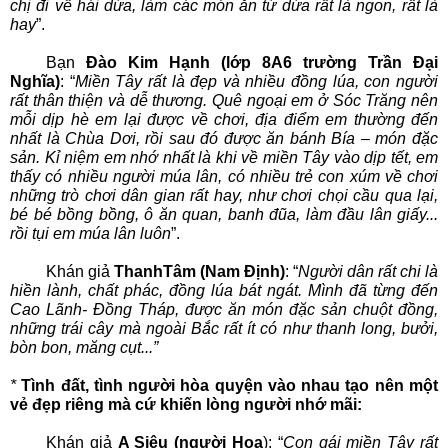
chị đi về hái dừa, làm các món ăn từ dừa rất là ngon, rất là
hay
”.
Bạn
Đào Kim Hạnh (lớp 8A6 trường Trần Đại
Nghĩa)
: “
Miền Tây rất là đẹp và nhiều đồng lúa, con người
rất thân thiện và dễ thương. Quê ngoại em ở Sóc Trăng nên
mỗi dịp hè em lại được về chơi, địa điểm em thường đến
nhất là Chùa Dơi, rồi sau đó được ăn bánh Bía – món đặc
sản. Kỉ niệm em nhớ nhất là khi về miền Tây vào dịp tết, em
thấy có nhiều người múa lân, có nhiều trẻ con xúm về chơi
những trò chơi dân gian rất hay, như chơi chọi cầu qua lại,
bé bé bồng bồng, ô ăn quan, banh đũa, làm đầu lân giấy...
rồi tụi em múa lân luôn
”.
Khán giả
ThanhTâm (Nam Định)
: “
Người dân rất chi là
hiền lành, chất phác, đồng lúa bát ngát. Mình đã từng đến
Cao Lãnh- Đồng Tháp, được ăn món đặc sản chuột đồng,
những trái cây mà ngoài Bắc rất ít có như thanh long, bưởi,
bòn bon, măng cụt...”
*
Tình đất, tình người hòa quyện vào nhau tạo nên một
vẻ đẹp riêng mà cứ khiến lòng người nhớ mãi:
Khán giả
A Siêu (người Hoa
): “
Con gái miền Tây rất