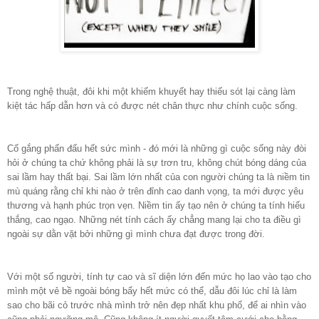
Trong nghệ thuật, đôi khi một khiếm khuyết hay thiếu sót lại càng làm
kiệt tác hấp dẫn hơn và có được nét chân thực như chính cuộc sống.
Cố gắng phấn đấu hết sức mình - đó mới là những gì cuộc sống này đòi
hỏi ở chúng ta chứ không phải là sự trơn tru, không chút bóng dáng của
sai lầm hay thất bại. Sai lầm lớn nhất của con người chúng ta là niềm tin
mù quáng rằng chỉ khi nào ở trên đỉnh cao danh vọng, ta mới được yêu
thương và hạnh phúc trọn vẹn. Niềm tin ấy tạo nên ở chúng ta tính hiếu
thắng, cao ngạo. Những nét tính cách ấy chẳng mang lại cho ta điều gì
ngoài sự dằn vặt bởi những gì mình chưa đạt được trong đời.
Với một số người, tính tự cao và sĩ diện lớn đến mức họ lao vào tạo cho
mình một vẻ bề ngoài bóng bẩy hết mức có thể, dẫu đôi lúc chỉ là làm
sao cho bãi cỏ trước nhà mình trở nên đẹp nhất khu phố, để ai nhìn vào