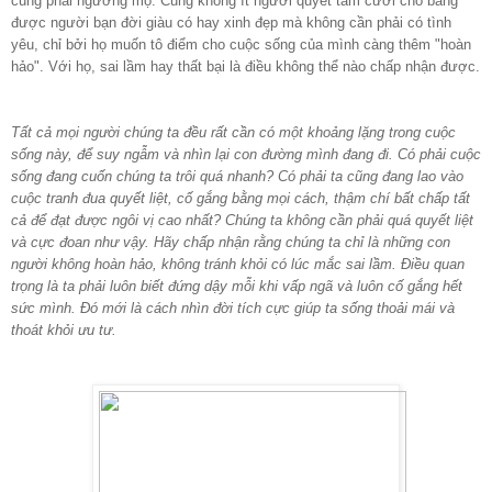
cũng phải ngưỡng mộ. Cũng không ít người quyết tâm cưới cho bằng
được người bạn đời giàu có hay xinh đẹp mà không cần phải có tình
yêu, chỉ bởi họ muốn tô điểm cho cuộc sống của mình càng thêm "hoàn
hảo". Với họ, sai lầm hay thất bại là điều không thể nào chấp nhận được.
Tất cả mọi người chúng ta đều rất cần có một khoảng lặng trong cuộc
sống này, để suy ngẫm và nhìn lại con đường mình đang đi. Có phải cuộc
sống đang cuốn chúng ta trôi quá nhanh? Có phải ta cũng đang lao vào
cuộc tranh đua quyết liệt, cố gắng bằng mọi cách, thậm chí bất chấp tất
cả để đạt được ngôi vị cao nhất? Chúng ta không cần phải quá quyết liệt
và cực đoan như vậy. Hãy chấp nhận rằng chúng ta chỉ là những con
người không hoàn hảo, không tránh khỏi có lúc mắc sai lầm. Điều quan
trọng là ta phải luôn biết đứng dậy mỗi khi vấp ngã và luôn cố gắng hết
sức mình. Đó mới là cách nhìn đời tích cực giúp ta sống thoải mái và
thoát khỏi ưu tư.