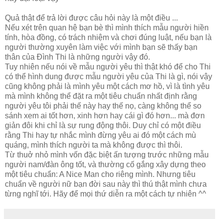
Quả thật để trả lời được câu hỏi này là một điều ...
Nếu xét trên quan hệ bạn bè thì mình thích mẫu người hiền
tính, hòa đồng, có trách nhiệm và chơi đúng luật, nếu bạn là
người thường xuyên làm việc với mình bạn sẽ thấy bạn
thân của Đình Thi là những người vậy đó.
Tuy nhiên nếu nói về mẫu người yêu thì thật khó để cho Thi
có thể hình dung được mẫu người yêu của Thi là gì, nói vậy
cũng không phải là mình yêu một cách mơ hồ, vì là tình yêu
mà mình không thể đặt ra một tiêu chuẩn nhất định rằng
người yêu tôi phải thế này hay thế nọ, càng không thể so
sánh xem ai tốt hơn, xinh hơn hay cái gì đó hơn... mà đơn
giản đôi khi chỉ là sự rung động thôi. Duy chỉ có một điều
rằng Thi hay tự nhắc mình đừng yêu ai đó một cách mù
quáng, mình thích người ta mà không được thì thôi.
Từ thuở nhỏ mình vốn đặc biệt ấn tượng trước những mẫu
người nam/đàn ông tốt, và thường cố gắng xây dựng theo
một tiêu chuẩn: A Nice Man cho riêng mình. Nhưng tiêu
chuẩn về người nữ bạn đời sau này thì thú thật mình chưa
từng nghĩ tới. Hãy để mọi thứ diễn ra một cách tự nhiên ^^